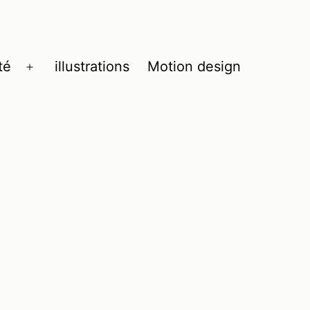
té
illustrations
Motion design
Ouvrir
le
menu